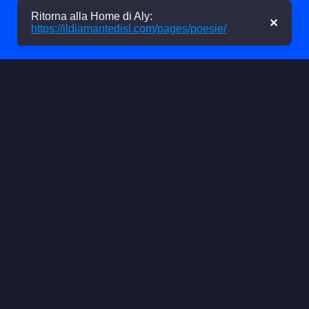
Made With ❤ By
IlDiamanteDiSL
!
Link Utili
Ritorna alla Home di Aly:
✕
https://ildiamantedisl.com/pages/poesie/
Services Status
Home
Games
SCP 00-Ω
Clock
Seguimi
YouTube
Discord