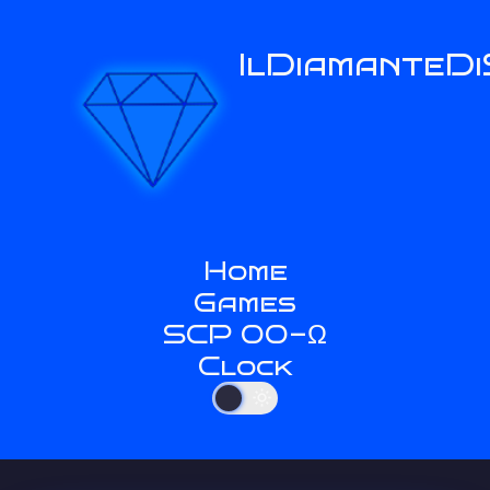
IlDiamanteD
Home
Games
SCP 00-Ω
Clock