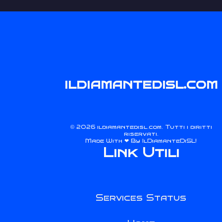
ildiamantedisl.com
2026 ildiamantedisl.com. Tutti i diritti
©
riservati.
Made With ❤ By
IlDiamanteDiSL
!
Link Utili
Services Status