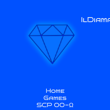
IlDiam
Home
Games
SCP 00-Ω