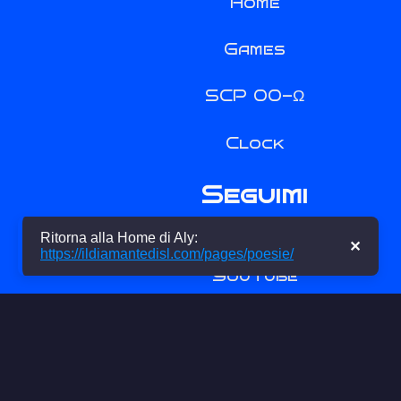
Home
Games
SCP 00-Ω
Clock
Seguimi
Ritorna alla Home di Aly:
✕
https://ildiamantedisl.com/pages/poesie/
YouTube
Discord
Instagram